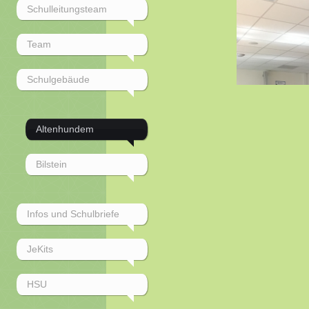
Schulleitungsteam
Team
Schulgebäude
Altenhundem
Bilstein
Infos und Schulbriefe
JeKits
HSU