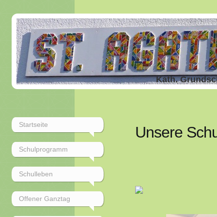
Kath. Grundsc
Startseite
Unsere Schul
Schulprogramm
Schulleben
Offener Ganztag