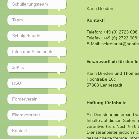
Schulleitungsteam
Karin Brieden
Team
Kontakt:
Telefon: +49 (0) 2723 608
Schulgebäude
Telefax: +49 (0) 2723 608
E-Mail: sekretariat@agath
Infos und Schulbriefe
Verantwortlich für den In
JeKits
Karin Brieden und Thoma
Hochtraße 16c
HSU
57368 Lennestadt
Förderverein
Haftung für Inhalte
Als Diensteanbieter sind 
Elternvertreter
Inhalte auf diesen Seiten
verantwortlich. Nach §§ 8 
Kontakt
Diensteanbieter jedoch nich
gespeicherte fremde Info